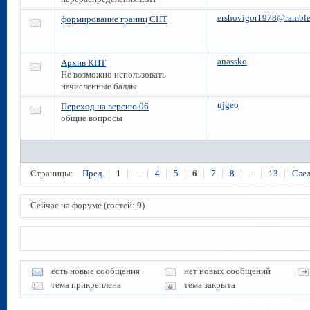
ershovigor1978@rambler
формирование границ СНТ
anassko
Архив КПТ
Не возможно использовать
начисленные баллы
ujgeo
Переход на версию 06
общие вопросы
Страницы:
Пред.
1
...
4
5
6
7
8
...
13
След
Сейчас на форуме (гостей:
9
)
есть новые сообщения
нет новых сообщений
тема прикреплена
тема закрыта