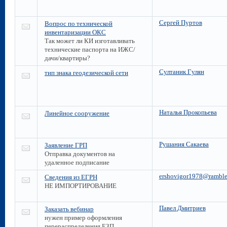
Сергей Пуртов
Вопрос по технической
инвентаризации ОКС
Так может ли КИ изготавливать
технические паспорта на ИЖС/
дачи/квартиры?
Султаник Гулян
тип знака геодезической сети
Наталья Прокопьева
Линейное сооружение
Рушания Сакаева
Заявление ГРП
Отправка документов на
удаленное подписание
ershovigor1978@rambler
Сведения из ЕГРН
НЕ ИМПОРТИРОВАНИЕ
Павел Дмитриев
Заказать вебинар
нужен пример оформления
перераспределения ЕЗП