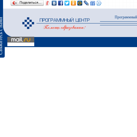
Поделиться…
Программный
сь с нами