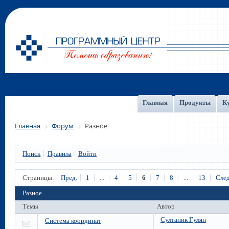
Главная
Продукты
К
Главная
Форум
Разное
Поиск
Правила
Войти
Страницы:
Пред.
1
...
4
5
6
7
8
...
13
След
Разное
Темы
Автор
Султаник Гулян
Система координат