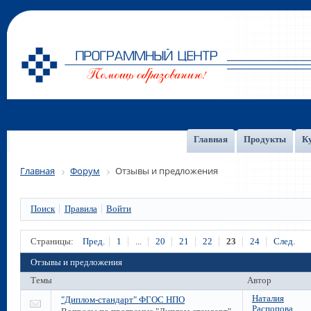
Главная
Продукты
К
Главная
Форум
Отзывы и предложения
Поиск
Правила
Войти
Страницы:
Пред.
1
...
20
21
22
23
24
След.
Отзывы и предложения
Темы
Автор
Наталия
"Диплом-стандарт" ФГОС НПО
Распопова