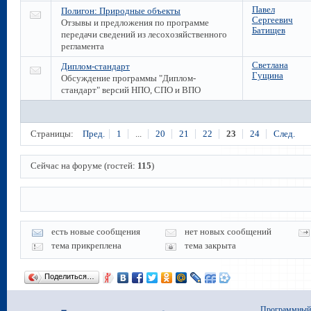
Павел
Полигон: Природные объекты
Сергеевич
Отзывы и предложения по программе
Батищев
передачи сведений из лесохозяйственного
регламента
Светлана
Диплом-стандарт
Гущина
Обсуждение программы "Диплом-
стандарт" версий НПО, СПО и ВПО
Страницы:
Пред.
1
...
20
21
22
23
24
След.
Сейчас на форуме (гостей:
115
)
есть новые сообщения
нет новых сообщений
тема прикреплена
тема закрыта
Поделиться…
Программный