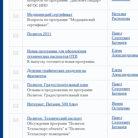
Вопросы по программе "Диплом-стандарт"
ФГОС НПО
Наталия
Медицинский сертификат
Распопова
Вопросы по программе "Медицинский
сертификат".
Павел
Полигон 2011
Сергеевич
Батищев
Елена
Новая программа для оформления
Александровн
технических паспортов ОТИ
К выпуску готовится новая программа.
Елена
Деление графических разделов на
Александровн
фрагменты
Павел
Полигон: Градостроительный план
Сергеевич
Отзывы и предложения по программе
Батищев
Полигон: Градостроительный план
Ирина
Интернат: Питание 500 блюд
Остапенко
Павел
Полигон: Технический паспорт
Сергеевич
Обсуждения программ "Полигон:
Батищев
Техпаспорт объекта" и "Полигон:
Техпаспорт помещения"