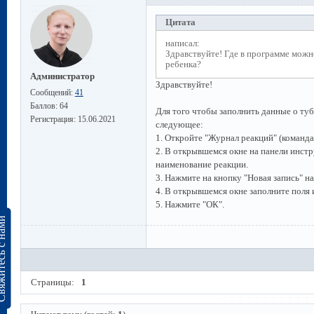
Цитата
написал:
Здравствуйте! Где в программе можн
ребенка?
Администратор
Здравствуйте!
Сообщений:
41
Баллов:
64
Для того чтобы заполнить данные о ту
Регистрация:
15.06.2021
следующее:
1. Откройте "Журнал реакций" (команда
2. В открывшемся окне на панели инстр
наименование реакции.
3. Нажмите на кнопку "Новая запись" н
4. В открывшемся окне заполните поля
5. Нажмите "ОК".
сь с нами
Страницы:
1