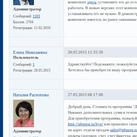
компонент
здесь
, установите его до ус
работать. В новых версиях этот компон
Администратор
устанавливать его не нужно. В демонст
Сообщений:
1103
компонент имеется, но ранее скачанные
Баллов:
2764
Регистрация:
11.02.2010
Елена Николаевна
26.05.2015 11:55:50
Пользователь
Здравствуйте! Подскажите, пожалуйста 
Сообщений:
1
Хотелось бы приобрести вашу програм
Регистрация:
26.05.2015
Наталия Распопова
27.05.2015 08:17:00
Добрый день. Стоимость программы "Дет
Никаких дополнительных сумм в течени
Для приобретения программы, пожалуйс
http://pbprog.ru/bye/
или пришлите свои
на адрес отдела продаж
sales@pbprog.r
Администратор
оплаты (договор, счет, счет-фактура, а