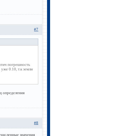
#7
атич погрешность
уже 0.10, т.к земли
д определения
#8
ычисленные значения