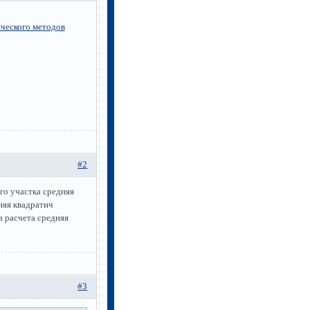
ического методов
#2
го участка средняя
няя квадратич
а расчета средняя
#3