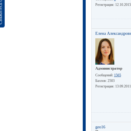
сь с нами
Регистрация:
12.10.2015
Елена Александров
Администратор
Сообщений:
1565
Баллов:
2503
Регистрация:
13.09.2011
geo16