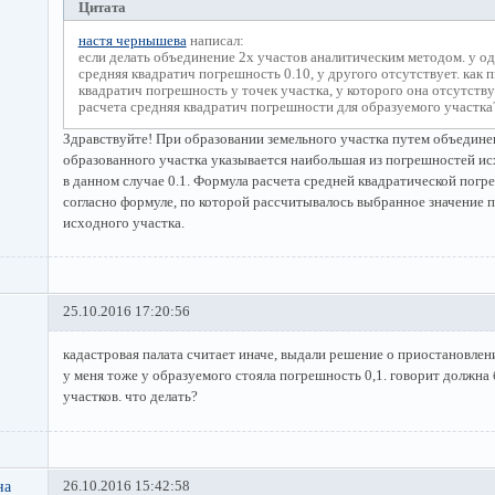
Цитата
настя чернышева
написал:
если делать объединение 2х участов аналитическим методом. у од
средняя квадратич погрешность 0.10, у другого отсутствует. как 
квадратич погрешность у точек участка, у которого она отсутств
расчета средняя квадратич погрешности для образуемого участка
Здравствуйте! При образовании земельного участка путем объедине
образованного участка указывается наибольшая из погрешностей исх
в данном случае 0.1. Формула расчета средней квадратической погр
согласно формуле, по которой рассчитывалось выбранное значение 
исходного участка.
25.10.2016 17:20:56
кадастровая палата считает иначе, выдали решение о приостановлен
у меня тоже у образуемого стояла погрешность 0,1. говорит должна
участков. что делать?
на
26.10.2016 15:42:58