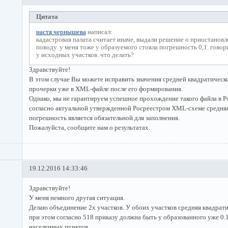
Цитата
настя чернышева
написал:
кадастровая палата считает иначе, выдали решение о приостанов
поводу. у меня тоже у образуемого стояла погрешность 0,1. говор
у исходных участков. что делать?
Здравствуйте!
В этом случае Вы можете исправить значения средней квадратическ
прочерки уже в XML-файле после его формирования.
Однако, мы не гарантируем успешное прохождение такого файла в Рос
согласно актуальной утвержденной Росреестром XML-схеме средняя
погрешность является обязательной для заполнения.
Пожалуйста, сообщите нам о результатах.
19.12.2016 14:33:46
Здравствуйте!
У меня немного другая ситуация.
Делаю объединение 2х участков. У обоих участков средняя квадрати
при этом согласно 518 приказу должна быть у образованного уже 0.10
населенных пунктов.