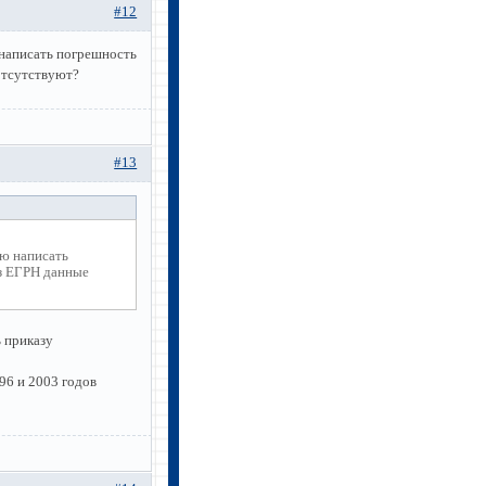
#12
написать погрешность
отсутствуют?
#13
ю написать
из ЕГРН данные
 приказу
96 и 2003 годов