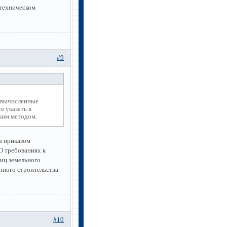
 техническом
#9
 вычисленные
о указать в
ким методом.
ы приказом
О требованиях к
иц земельного
енного строительства
#10