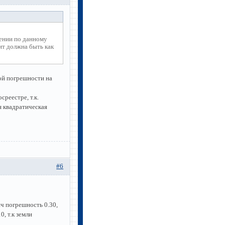
лении по данному
ит должна быть как
ой погрешности на
реестре, т.к.
 квадратическая
#6
ч погрешность 0.30,
, т.к земли