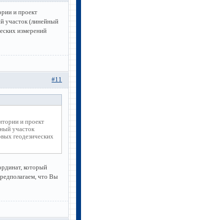
ории и проект
ый участок (линейный
ческих измерений
#11
итории и проект
ьный участок
овых геодезических
ординат, который
редполагаем, что Вы