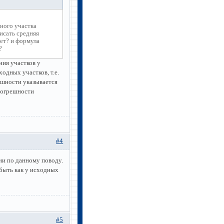
ного участка
писать средняя
ует? и формула
?
ния участков у
одных участков, т.е.
ешности указывается
погрешности
#4
ии по данному поводу.
 быть как у исходных
#5