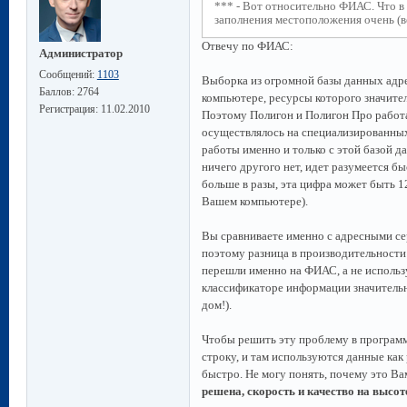
*** - Вот относительно ФИАС. Что в
заполнения местоположения очень (ве
Отвечу по ФИАС:
Администратор
Сообщений:
1103
Выборка из огромной базы данных адр
Баллов:
2764
компьютере, ресурсы которого значите
Регистрация:
11.02.2010
Поэтому Полигон и Полигон Про работа
осуществлялось на специализированных
работы именно и только с этой базой д
ничего другого нет, идет разумеется б
больше в разы, эта цифра может быть 12
Вашем компьютере).
Вы сравниваете именно с адресными с
поэтому разница в производительности 
перешли именно на ФИАС, а не исполь
классификаторе информации значительн
дом!).
Чтобы решить эту проблему в программ
строку, и там используются данные как 
быстро. Не могу понять, почему это Ва
решена, скорость и качество на высо