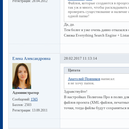
Регистрация:
28.04.2012
Файлов, которые создаются в процесс
так уж и много, чтобы раскладывать 
проверять существование и наличие с
одной папке!
Да, да.
Тем более я уже очень давно отказался
Связка Everything Search Engine + Lista
Елена Александровна
28.02.2017 11:13:14
Цитата
Анатолий Пряников
написал:
я не хочу папок.
Здравствуйте!
Администратор
В настройках Полигона Про в полях дл
Сообщений:
1565
файлов проекта (XML-файлов, печатных 
Баллов:
2503
точки, тогда файлы будут сохраняться в
Регистрация:
13.09.2011