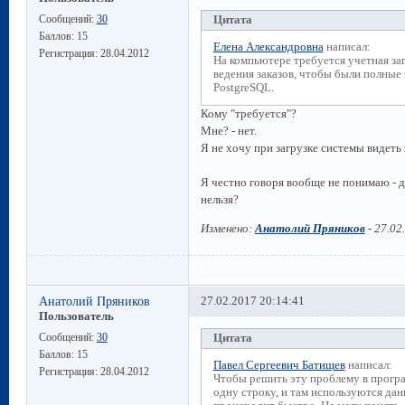
Сообщений:
30
Цитата
Баллов:
15
Елена Александровна
написал:
Регистрация:
28.04.2012
На компьютере требуется учетная зап
ведения заказов, чтобы были полные
PostgreSQL.
Кому "требуется"?
Мне? - нет.
Я не хочу при загрузке системы видеть 
Я честно говоря вообще не понимаю -
нельзя?
Изменено:
Анатолий Пряников
-
27.02
Анатолий Пряников
27.02.2017 20:14:41
Пользователь
Сообщений:
30
Цитата
Баллов:
15
Павел Сергеевич Батищев
написал:
Регистрация:
28.04.2012
Чтобы решить эту проблему в прогр
одну строку, и там используются данн