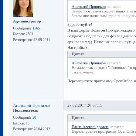
Анатолий Пряников
написал:
Зачем программа создает папку с наз
Зачем мне папка там, где она не нужн
Администратор
Здравствуйте!
Сообщений:
1565
В платформе Полигон Про для каждого п
Баллов:
2503
создаются подпапки для файлов данног
Регистрация:
13.09.2011
архивов и т.д.). Названия папок и путь
Настройках.
Цитата
Анатолий Пряников
написал:
Не далее как сегодня "обновился" и
см.вложение.
Перезапустите программу OpenOffice, в
Анатолий Пряников
27.02.2017 20:07:15
Пользователь
Сообщений:
30
Цитата
Баллов:
15
Елена Александровна
написал:
Регистрация:
28.04.2012
Перезапустите программу OpenOffice,