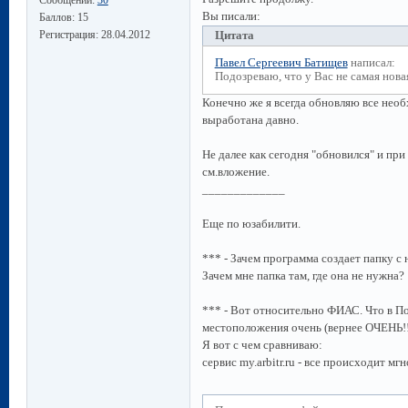
Вы писали:
Баллов:
15
Регистрация:
28.04.2012
Цитата
Павел Сергеевич Батищев
написал:
Подозреваю, что у Вас не самая нова
Конечно же я всегда обновляю все необ
выработана давно.
Не далее как сегодня "обновился" и п
см.вложение.
_____________
Еще по юзабилити.
*** - Зачем программа создает папку с 
Зачем мне папка там, где она не нужна?
*** - Вот относительно ФИАС. Что в П
местоположения очень (вернее ОЧЕНЬ!!!
Я вот с чем сравниваю:
сервис my.arbitr.ru - все происходит м