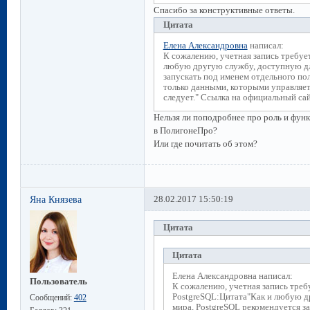
Спасибо за конструктивные ответы.
Цитата
Елена Александровна
написал:
К сожалению, учетная запись требуе
любую другую службу, доступную дл
запускать под именем отдельного пол
только данными, которыми управляет 
следует." Ссылка на официальный сай
Нельзя ли поподробнее про роль и функц
в ПолигонеПро?
Или где почитать об этом?
Яна Князева
28.02.2017 15:50:19
Цитата
Цитата
Елена Александровна написал:
Пользователь
К сожалению, учетная запись треб
PostgreSQL:Цитата"Как и любую д
Сообщений:
402
мира, PostgreSQL рекомендуется з