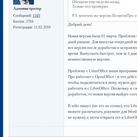
Обещали еще неделю назад.
Только что проверял.
Администратор
P.S. конечно же версия ПолигонПро 
Сообщений:
1103
Баллов:
2764
Добрый день!
Регистрация:
11.02.2010
Новая версия была 01 марта. Проблема 
дней раньше. Для выпуска очередной ве
все версии после доработки и исправле
время. Выпускать быстрее, чем за 3 дн
некачественную версию.
Проблему с LibreOffice наши программи
Про работает с OpenOffice - и это дейст
чтобы подключиться к нему, нужен дру
работать и с LibreOffice. Поскольку в
доработок, то новая версия выйдет сог
В wiki пишут (но это не точно), что Li
можете распечатать документ для Word
не нужен), а затем открыть его в Libre