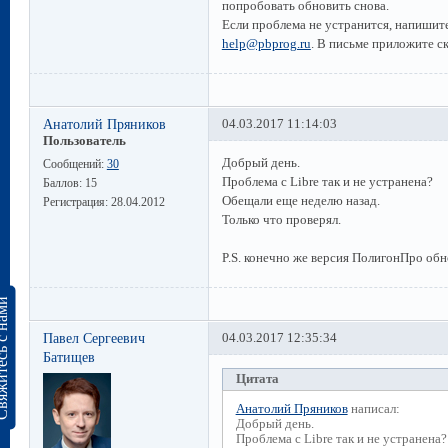
попробовать обновить снова.
Если проблема не устранится, напишит
help@pbprog.ru
. В письме приложите 
Анатолий Пряников
04.03.2017 11:14:03
Пользователь
Добрый день.
Сообщений:
30
Проблема с Libre так и не устранена?
Баллов:
15
Обещали еще неделю назад.
Регистрация:
28.04.2012
Только что проверял.
P.S. конечно же версия ПолигонПро об
сь с нами
Павел Сергеевич
04.03.2017 12:35:34
Батищев
Цитата
Анатолий Пряников
написал:
Добрый день.
Проблема с Libre так и не устранена?