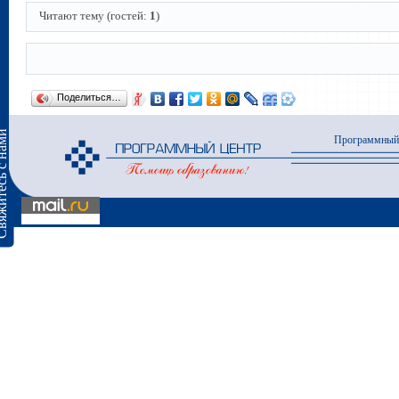
Читают тему (гостей:
1
)
Поделиться…
сь с нами
Программный