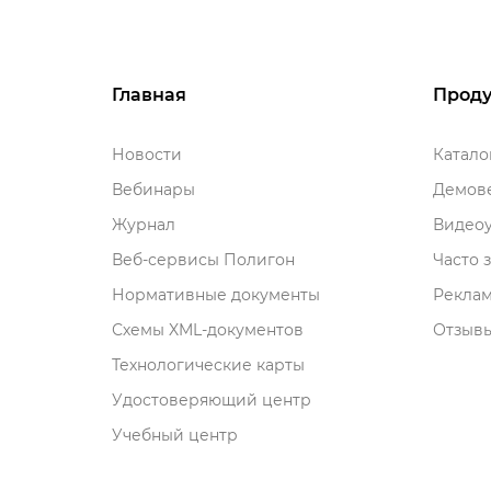
Главная
Проду
Новости
Катал
ебинары
Демове
Журнал
идеоу
еб-сервисы Полигон
Часто 
Нормативные документы
Рекла
Схемы XML-документо
Отзывы
Технологические карты
Удостоверяющий центр
Учебный центр