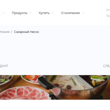
От
я
Продукты
Купить
О компании
Те
итания
Сахарный песок
ДУКТ
СЛЕ