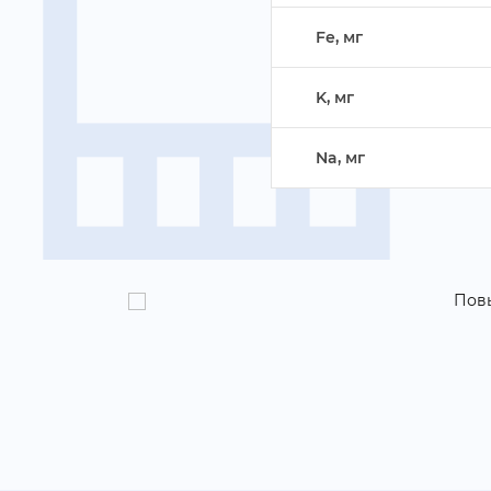
Fe, м
K, м
Na, м